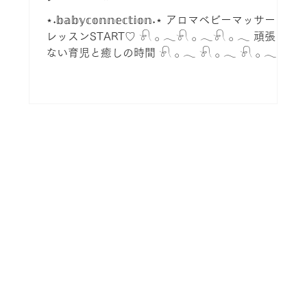
⋆˖𝕓𝕒𝕓𝕪𝕔𝕠𝕟𝕟𝕖𝕔𝕥𝕚𝕠𝕟˖⋆ アロマベビーマッサージ
レッスンSTART♡ 𓍯 𓂂 𓂃𓍯 𓂂 𓂃𓍯 𓂂 𓂃 頑張ら
ない育児と癒しの時間 𓍯 𓂂 𓂃 𓍯 𓂂 𓂃 𓍯 𓂂 𓂃 ア
ロマベビーマッサージ...