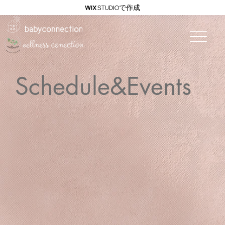
で作成
Schedule&Events