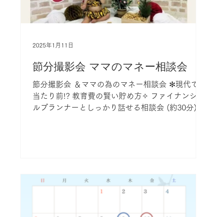
2025年1月11日
節分撮影会 ママのマネー相談会
節分撮影会 ＆ママの為のマネー相談会 ✻現代では
当たり前!? 教育費の賢い貯め方✧ ファイナンシャ
ルプランナーとしっかり話せる相談会 (約30分) ↓
✻可愛いお子さまの節分撮影会♡ (約15分) ママの
カメラで撮影お願いいたします 【レンタル衣装有
り】...