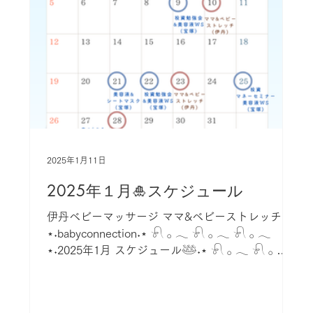
2025年1月11日
2025年１月🎍スケジュール
伊丹ベビーマッサージ ママ&ベビーストレッチ
⋆˖babyconnection˖⋆ 𓍯 𓂂 𓂃 𓍯 𓂂 𓂃 𓍯 𓂂 𓂃
⋆˖2025年1月 スケジュール𓅸˖⋆ 𓍯 𓂂 𓂃 𓍯 𓂂 𓂃
𓍯 𓂂 𓂃 ベビーマッサージは...