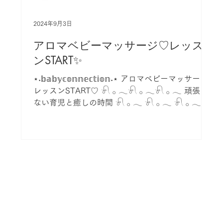
2024年9月3日
アロマベビーマッサージ♡レッス
ンSTART✨️
⋆˖𝕓𝕒𝕓𝕪𝕔𝕠𝕟𝕟𝕖𝕔𝕥𝕚𝕠𝕟˖⋆ アロマベビーマッサージ
レッスンSTART♡ 𓍯 𓂂 𓂃𓍯 𓂂 𓂃𓍯 𓂂 𓂃 頑張ら
ない育児と癒しの時間 𓍯 𓂂 𓂃 𓍯 𓂂 𓂃 𓍯 𓂂 𓂃 ア
ロマベビーマッサージ...