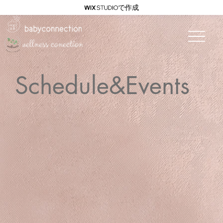
で作成
Schedule&Events