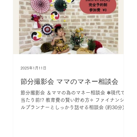
2025年1月11日
節分撮影会 ママのマネー相談会
節分撮影会 ＆ママの為のマネー相談会 ✻現代では
当たり前!? 教育費の賢い貯め方✧ ファイナンシャ
ルプランナーとしっかり話せる相談会 (約30分) ↓
✻可愛いお子さまの節分撮影会♡ (約15分) ママの
カメラで撮影お願いいたします 【レンタル衣装有
り】...