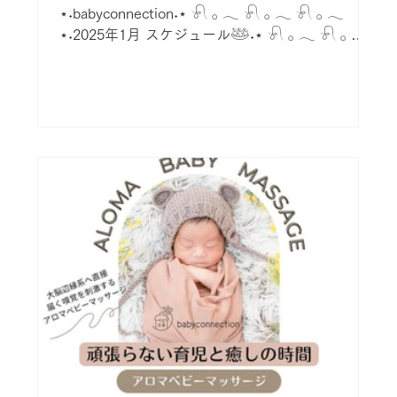
⋆˖babyconnection˖⋆ 𓍯 𓂂 𓂃 𓍯 𓂂 𓂃 𓍯 𓂂 𓂃
⋆˖2025年1月 スケジュール𓅸˖⋆ 𓍯 𓂂 𓂃 𓍯 𓂂 𓂃
𓍯 𓂂 𓂃 ベビーマッサージは...